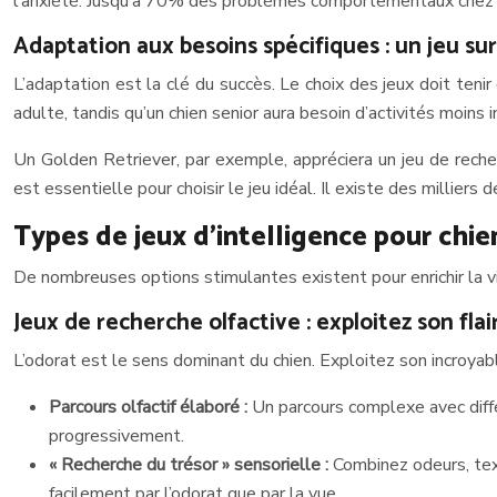
l’anxiété. Jusqu’à 70% des problèmes comportementaux chez le
Adaptation aux besoins spécifiques : un jeu su
L’adaptation est la clé du succès. Le choix des jeux doit teni
adulte, tandis qu’un chien senior aura besoin d’activités moins 
Un Golden Retriever, par exemple, appréciera un jeu de reche
est essentielle pour choisir le jeu idéal. Il existe des milliers 
Types de jeux d’intelligence pour chie
De nombreuses options stimulantes existent pour enrichir la vi
Jeux de recherche olfactive : exploitez son flai
L’odorat est le sens dominant du chien. Exploitez son incroyab
Parcours olfactif élaboré :
Un parcours complexe avec diffé
progressivement.
« Recherche du trésor » sensorielle :
Combinez odeurs, tex
facilement par l’odorat que par la vue.