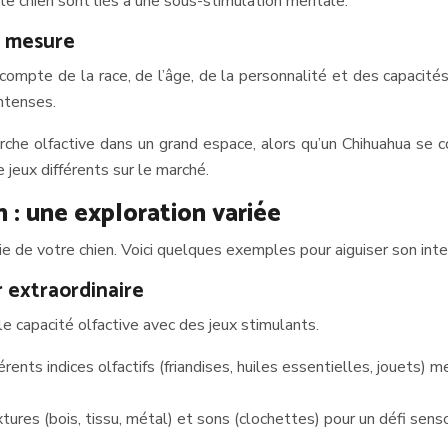
 chien sont liés à une sous-stimulation mentale.
r mesure
r compte de la race, de l’âge, de la personnalité et des capacité
intenses.
rche olfactive dans un grand espace, alors qu’un Chihuahua se c
de jeux différents sur le marché.
n : une exploration variée
e de votre chien. Voici quelques exemples pour aiguiser son inte
r extraordinaire
le capacité olfactive avec des jeux stimulants.
rents indices olfactifs (friandises, huiles essentielles, jouets)
tures (bois, tissu, métal) et sons (clochettes) pour un défi sen