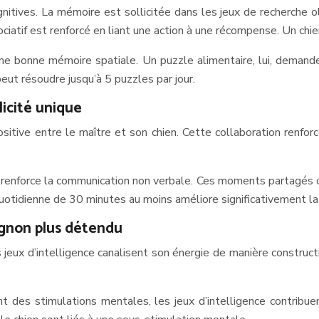
gnitives. La mémoire est sollicitée dans les jeux de recherche ol
atif est renforcé en liant une action à une récompense. Un chien 
ne bonne mémoire spatiale. Un puzzle alimentaire, lui, demande 
eut résoudre jusqu’à 5 puzzles par jour.
icité unique
ositive entre le maître et son chien. Cette collaboration renfor
, renforce la communication non verbale. Ces moments partagés c
quotidienne de 30 minutes au moins améliore significativement la 
agnon plus détendu
ux d’intelligence canalisent son énergie de manière constructiv
ant des stimulations mentales, les jeux d’intelligence contrib