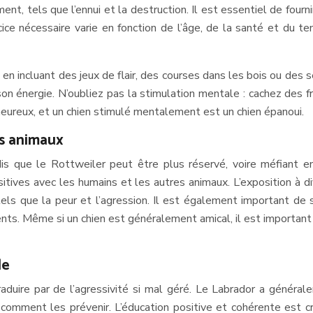
nt, tels que l’ennui et la destruction. Il est essentiel de four
ce nécessaire varie en fonction de l’âge, de la santé et du 
n incluant des jeux de flair, des courses dans les bois ou des séa
on énergie. N’oubliez pas la stimulation mentale : cachez des fr
heureux, et un chien stimulé mentalement est un chien épanoui.
es animaux
s que le Rottweiler peut être plus réservé, voire méfiant en
sitives avec les humains et les autres animaux. L’exposition à
s que la peur et l’agression. Il est également important de su
dents. Même si un chien est généralement amical, il est important
le
raduire par de l’agressivité si mal géré. Le Labrador a général
omment les prévenir. L’éducation positive et cohérente est cruc