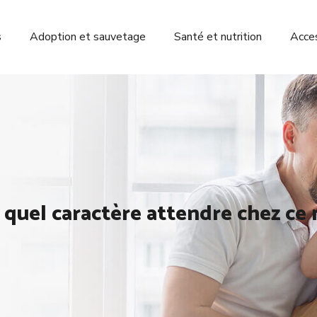
s
Adoption et sauvetage
Santé et nutrition
Acces
 quel caractère attendre chez ce