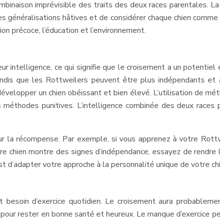
binaison imprévisible des traits des deux races parentales. La
r les généralisations hâtives et de considérer chaque chien comme
ion précoce, l’éducation et l’environnement.
r intelligence, ce qui signifie que le croisement a un potentie
andis que les Rottweilers peuvent être plus indépendants et 
 développer un chien obéissant et bien élevé. L’utilisation de m
méthodes punitives. L’intelligence combinée des deux races p
sur la récompense. Par exemple, si vous apprenez à votre Rottwe
votre chien montre des signes d’indépendance, essayez de rendre
 d’adapter votre approche à la personnalité unique de votre chie
t besoin d’exercice quotidien. Le croisement aura probablem
s pour rester en bonne santé et heureux. Le manque d’exercice p